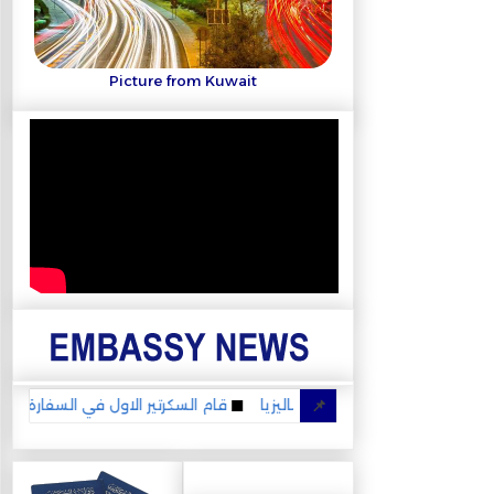
Picture from Kuwait
ر لبنان الجديد في ماليزيا
📌
قام السكرتير الاول في السفارة عبدالله الرشي