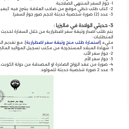
1- جواز السفر المنتهي الصلاحية.
2- كتاب طلب خطي موقع من صاحب العلاقة يشرح فيه كيفية فقدان الجواز.
3- عدد (2) صورة شخصية حديثة (حجم صور جواز السفر).
3- حديثي الولادة في ماليزيا :
يتم طلب اصدار وثيقة سفر اضطرارية من خلال السفارة لحديث ال
المتطلبات :
مليء [
استمارة طلب منح وثيقة سفر اضطرارية
]،
مع تقديم الم
1- شهادة الميلاد المستخرجة من مكتب تسجيل المواليد الماليزية ومصدقة من وزارة الخارجية الماليزية.
2- جواز سفر الأب.
3- جواز سفر الأم.
4- صورة من عقد الزواج الصادرة او المصدقة من دولة الكويت.
5- عدد 2 صورة شخصية حديثة للمولود.