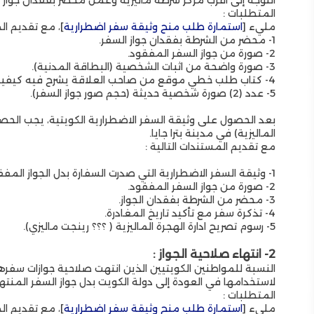
المتطلبات :
مليء [
استمارة طلب منح وثيقة سفر اضطرارية
]،
مع تقديم الم
1- محضر من الشرطة بفقدان جواز السفر.
2- صورة من جواز السفر المفقود.
3- صورة واضحة من اثبات الشخصية (البطاقة المدنية).
4- كتاب طلب خطي موقع من صاحب العلاقة يشرح فيه كيفية فقدان الجواز.
5- عدد (2) صورة شخصية حديثة (حجم صور جواز السفر).
بعد الحصول على وثيقة السفر الاضطرارية الكويتية، يجب الحصو
الماليزية) في مدينة بترا جايا.
مع تقديم المستندات التالية :
1- وثيقة ال
سفر الاضطرارية التي صدرت السفارة بدل الجواز المفق
2- صورة من جواز السفر المفقود.
3- محضر من الشرطة بفقدان الجواز.
4- تذكرة سفر مع تأكيد تاريخ المغادرة.
5-
رسوم تصريح ادارة الهجرة الماليزية ( ؟؟؟ رينجت ماليزي).
2- انتهاء صلاحية الجواز :
النسبة للمواطنين الكويتيين الذين انتهت صلاحية جوازات سفر
لاستخدامها في العودة إلى دولة الكويت بدل جواز السفر المنته
المتطلبات :
مليء [
استمارة طلب منح وثيقة سفر اضطرارية
]،
مع تقديم الم