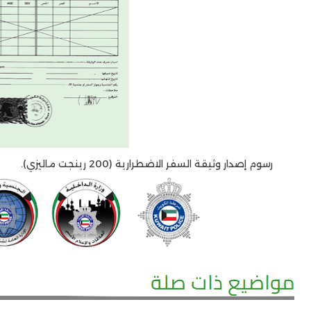
رسوم إصدار وثيقة السفر الاضطرارية (200 رينجت ماليزي).