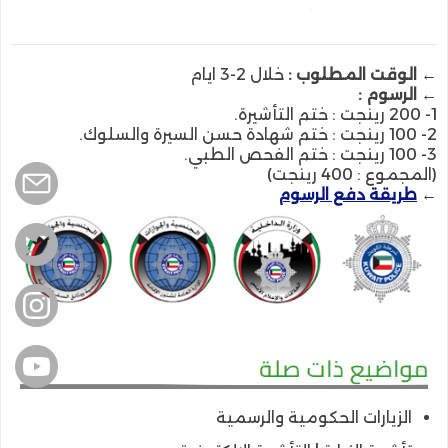
←
الوقت المطلوب :
خلال 2-3 ايام
← الرسوم :
1- 200 رينجت : ختم التأشيرة.
2- 100
رينجت :
ختم شهادة حسن السيرة والسلوك.
3- 100
رينجت :
ختم الفحص الطبي
.
(المجموع : 400
رينجت
)
←
طريقة دفع الرسوم
الزيارات الحكومية والرسمية